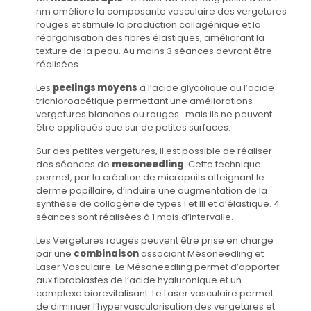
nm améliore la composante vasculaire des vergetures
rouges et stimule la production collagénique et la
réorganisation des fibres élastiques, améliorant la
texture de la peau. Au moins 3 séances devront être
réalisées.
Les
peelings moyens
à l’acide glycolique ou l’acide
trichloroacétique permettant une améliorations
vergetures blanches ou rouges…mais ils ne peuvent
être appliqués que sur de petites surfaces.
Sur des petites vergetures, il est possible de réaliser
des séances de
mesoneedling
. Cette technique
permet, par la création de micropuits atteignant le
derme papillaire, d’induire une augmentation de la
synthèse de collagène de types I et III et d’élastique. 4
séances sont réalisées à 1 mois d’intervalle.
Les Vergetures rouges peuvent être prise en charge
par une
combinaison
associant Mésoneedling et
Laser Vasculaire. Le Mésoneedling permet d’apporter
aux fibroblastes de l’acide hyaluronique et un
complexe biorevitalisant. Le Laser vasculaire permet
de diminuer l’hypervascularisation des vergetures et