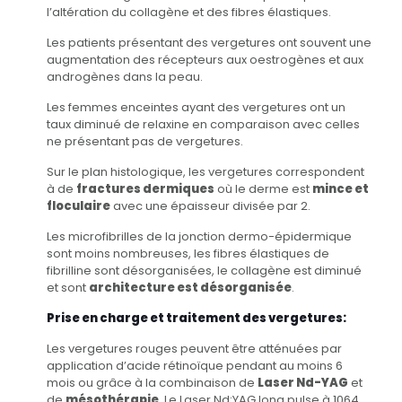
l’altération du collagène et des fibres élastiques.
Les patients présentant des vergetures ont souvent une
augmentation des récepteurs aux oestrogènes et aux
androgènes dans la peau.
Les femmes enceintes ayant des vergetures ont un
taux diminué de relaxine en comparaison avec celles
ne présentant pas de vergetures.
Sur le plan histologique, les vergetures correspondent
à de
fractures dermiques
où le derme est
mince et
floculaire
avec une épaisseur divisée par 2.
Les microfibrilles de la jonction dermo-épidermique
sont moins nombreuses, les fibres élastiques de
fibrilline sont désorganisées, le collagène est diminué
et sont
architecture est désorganisée
.
Prise en charge et traitement des vergetures:
Les vergetures rouges peuvent être atténuées par
application d’acide rétinoïque pendant au moins 6
mois ou grâce à la combinaison de
Laser Nd-YAG
et
de
mésothérapie
. Le Laser Nd:YAG long pulse à 1064